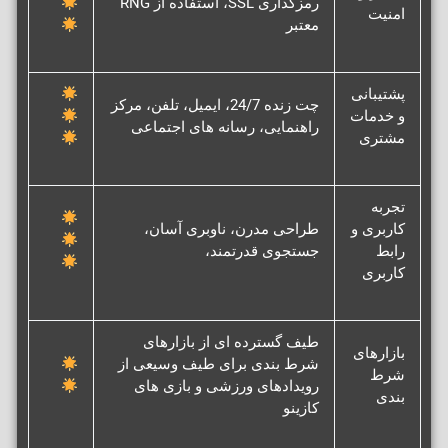
رمزگذاری SSL، استفاده از RNG
امنیت
معتبر
پشتیبانی
چت زنده 24/7، ایمیل، تلفن، مرکز
و خدمات
راهنمایی، رسانه های اجتماعی
مشتری
تجربه
کاربری و
طراحی مدرن، ناوبری آسان،
رابط
جستجوی قدرتمند،
کاربری
طیف گسترده ای از بازارهای
بازارهای
شرط بندی برای طیف وسیعی از
شرط
رویدادهای ورزشی و بازی های
بندی
کازینو