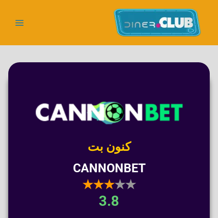
رش
ه
حتوا
کنون بت
CANNONBET
★★★
★★
3.8